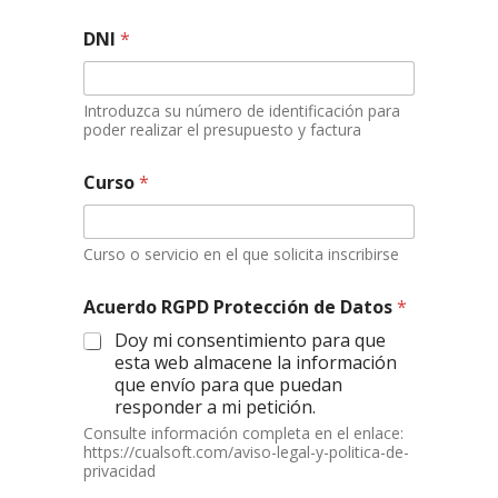
DNI
*
Introduzca su número de identificación para
poder realizar el presupuesto y factura
Curso
*
Curso o servicio en el que solicita inscribirse
D
Acuerdo RGPD Protección de Datos
*
i
r
Doy mi consentimiento para que
e
esta web almacene la información
c
que envío para que puedan
c
responder a mi petición.
i
Consulte información completa en el enlace:
ó
https://cualsoft.com/aviso-legal-y-politica-de-
n
privacidad
D